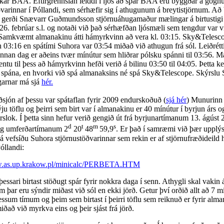
ar BAA. Eftirgrennslan leiddi í ljós að spár BAA eru byggðar á gög
ðvarinnar í Póllandi, sem sérhæfir sig í athugunum á breytistjörnum. Að
s gerði Snævarr Guðmundsson stjörnuáhugamaður mælingar á birtustigi
 26. febrúar s.l. og notaði við það sérhæfðan ljósmæli sem tengdur var v
Samkvæmt almanakinu átti hámyrkvinn að vera kl. 03:15. Sky&Telesc
 03:16 en spátími Suhora var 03:54 miðað við athugun frá sól. Leiðrétti
ennan dag er aðeins tvær mínútur sem hliðrar pólsku spánni til 03:56. 
ntu til þess að hámyrkvinn hefði verið á bilinu 03:50 til 04:05. Þetta 
 spána, en hvorki við spá almanaksins né spá Sky&Telescope. Skýrslu
arnar má sjá
hér.
ón af þessu var spátaflan fyrir 2009 endurskoðuð (
sjá hér
) Munurinn
ýju töflu og þeirri sem birt var í almanakinu er 40 mínútur í byrjun árs o
rslok. Í þetta sinn hefur verið gengið út frá byrjunartímanum 13. ágúst 
d
t
m
s
og umferðartímanum 2
20
48
59,9
. Er það í samræmi við þær upplý
 á vefsíðu Suhora stjörnustöðvarinnar sem rekin er af stjörnufræðideild 
óllandi:
w.as.up.krakow.pl/minicalc/PERBETA.HTM
essari birtast stöðugt spár fyrir nokkra daga í senn. Athygli skal vakin 
m þar eru sýndir miðast við sól en ekki jörð. Getur því orðið allt að 7 
ssum tímum og þeim sem birtast í þeirri töflu sem reiknuð er fyrir alma
iðað við myrkva eins og þeir sjást frá jörð.