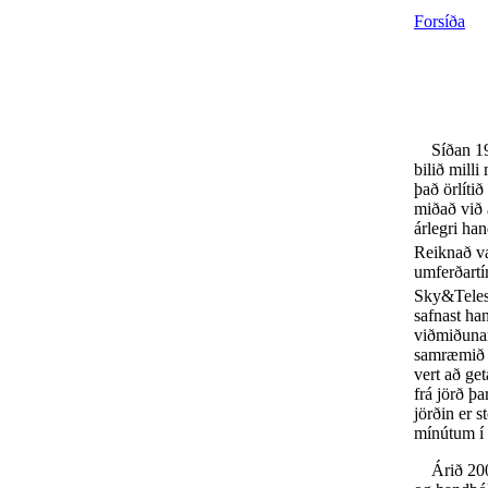
Forsíða
Síðan 1973
bilið mill
það örlíti
miðað við 
árlegri ha
Reiknað v
umferðartí
Sky&Telesc
safnast han
viðmiðuna
samræmið m
vert að ge
frá jörð þa
jörðin er 
mínútum í 
Árið 2009