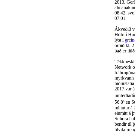
2013. Gerð
almanakinu
08:42, svo
07:01.
Ákveðið v
Höfn í Hor
lýst í
grei
orðið kl. 
það er liti
Tékkneskir
Network of
frábrugðna
myrkvann 1
niðurstaða
2017 var á
umferðart
s
56,8
en Su
mínútur á 
einmitt á 
Suhora hafi
bendir til
tilvikum o