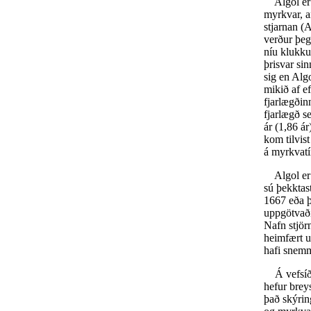
Algol er t
myrkvar, a
stjarnan (
verður þeg
níu klukku
þrisvar si
sig en Alg
mikið af ef
fjarlægðinn
fjarlægð s
ár (1,86 á
kom tilvis
á myrkvat
Algol er í
sú þekktas
1667 eða þ
uppgötvaði
Nafn stjör
heimfært u
hafi snemm
Á vefsíðu 
hefur breys
það skýrin