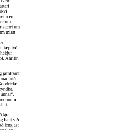
 tveir
rtari
yrkvi
meira en
 er um
r stærri um
num misst
ær í
nn tæp tvö
 heldur
l. Áhrifin
g jafnframt
nnar árið
 Goodricke
eyndist.
kjunnar",
að mönnum
líkt.
 Algol
g bætt við
ð lengjast