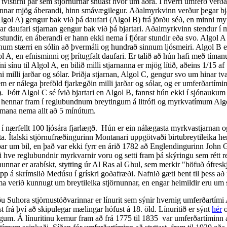
vístirni þar sem stjörnurnar snúast hvor um aðra. Í hverri umferð verða
nnar mjög áberandi, hinn smávægilegur. Aðalmyrkvinn verður þegar bja
Algol A) gengur bak við þá daufari (Algol B) frá jörðu séð, en minni m
ar daufari stjarnan gengur bak við þá bjartari. Aðalmyrkvinn stendur í 
stundir, en áberandi er hann ekki nema í fjórar stundir eða svo. Algol A
nnum stærri en sólin að þvermáli og hundrað sinnum ljósmeiri. Algol B e
ol A, en efnisminni og þrítugfalt daufari. Er talið að hún hafi með tíma
ni sínu til Algol A, en bilið milli stjarnanna er mjög lítið, aðeins 1/15 af
i milli jarðar og sólar. Þriðja stjarnan, Algol C, gengur svo um hinar tv
em er nálega þreföld fjarlægðin milli jarðar og sólar, og er umferðartími
r). Þótt Algol C sé ívið bjartari en Algol B, fannst hún ekki í sjónaukum
t hennar fram í reglubundnum breytingum á litrófi og myrkvatímum Algo
ímana nema allt að 5 mínútum.
 nærfellt 100 ljósára fjarlægð. Hún er ein nálægasta myrkvastjarnan o
ta. Ítalski stjörnufræðingurinn Montanari uppgötvaði birtubreytileika he
ar um bil, en það var ekki fyrr en árið 1782 að Englendingurinn John
 hve reglubundnir myrkvarnir voru og setti fram þá skýringu sem rétt r
nunnar er arabískt, stytting úr Al Ras al Ghul, sem merkir "höfuð ófres
pp á skrímslið Medúsu í grískri goðafræði. Nafnið gæti bent til þess 
a verið kunnugt um breytileika stjörnunnar, en engar heimildir eru um s
Suhora stjörnustöðvarinnar er línurit sem sýnir hvernig umferðartími
t frá því að skipulegar mælingar hófust á 18. öld. Línuritið er sýnt
hér
o
gum. Á línuritinu kemur fram að frá 1775 til 1835 var umferðartíminn a