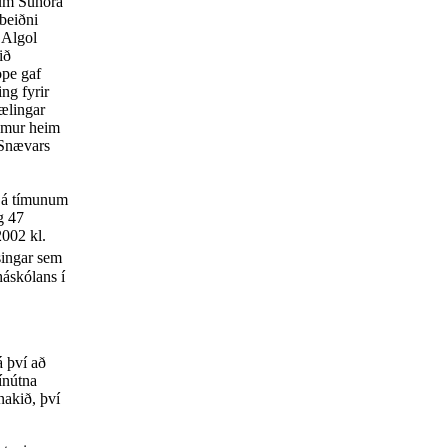
num Suhora
 beiðni
 Algol
ið
ope gaf
ng fyrir
Mælingar
kemur heim
 Snævars
 á tímunum
g 47
2002 kl.
singar sem
háskólans í
á því að
mínútna
nakið, því