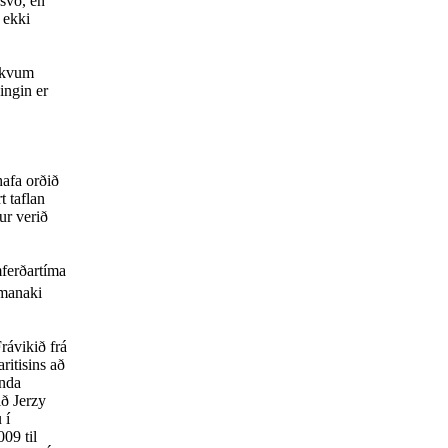
 svo, en
 ekki
rkvum
ingin er
afa orðið
t taflan
fur verið
mferðartíma
lmanaki
ávikið frá
ritisins að
enda
ð Jerzy
 í
09 til