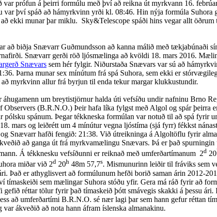
 var prófun á þeirri formúlu með því að reikna út myrkvann 16. febrúar
 var því spáð að hámyrkvinn yrði kl. 08:46. Hin nýja formúla Suhora 
 að ekki munar þar miklu. Sky&Telescope spáði hins vegar allt öðrum t
ar að biðja Snævarr Guðmundsson að kanna málið með tækjabúnaði sí
nafirði. Snævarr gerði röð ljósmælinga að kvöldi 18. mars 2016. Mæl
nargerð Snævars
sem hér fylgir. Niðurstaða Snævars var sú að hámyrkvi
21:36. Þarna munar sex mínútum frá spá Suhora, sem ekki er stórvægileg
ð að myrkvinn allur frá byrjun til enda tekur margar klukkustundir.
 áhugamenn um breytistjörnur halda úti vefsíðu undir nafninu Brno Re
 Observers (B.R.N.O.) Þeir hafa líka fylgst með Algol og spár þeirra eru 
r pólsku spánum. Þegar tékkneska formúlan var notuð til að spá fyrir 
8. mars og leiðrétt um 4 mínútur vegna ljóstíma (sjá fyrr) fékkst nánas
 og Snævarr hafði fengið: 21:38. Við útreikninga á Algoltöflu fyrir alm
kveðið að ganga út frá myrkvamælingu Snævars. Þá er það spurningin
d
ímann. Á tékknesku vefsíðunni er reiknað með umferðartímanum 2
20
d
h
s
hora miðar við 2
20
48m 57,7
. Mismunurinn leiðir til fráviks sem 
ári. Það er athyglisvert að formúlunum hefði borið saman árin 2012-201
því tímaskeiði sem mælingar Suhora stóðu yfir. Gera má ráð fyrir að for
 gefið réttar tölur fyrir það tímaskeið þótt smávegis skakki á þessu ári. 
 þess að umferðartími B.R.N.O. sé nær lagi þar sem hann gefur réttan tí
g var ákveðið að nota hann áfram íslenska almanakinu.