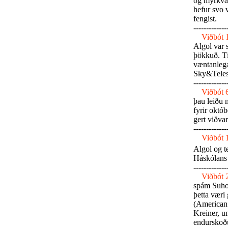
og myrkvat
hefur svo 
fengist.
-------------
Viðbót 
Algol var 
þökkuð. Tí
væntanlega
Sky&Telesc
-------------
Viðbót 
þau leiðu m
fyrir októb
gert viðva
-------------
Viðbót 
Algol og t
Háskólans 
-------------
Viðbót 
spám Suhor
þetta væri
(American 
Kreiner, u
endurskoðu