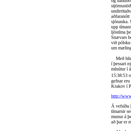
og handbók
stjörnustö
undirritað
aðfaranótt
sjónauka. 
upp tímann
ljóstíma þ
Snævars be
við pólsku
um mæling
Með hliðsj
í þessari n
mínútur í á
15:38:53 
gefnar eru
Krakov í P
http://ww
Á vefsíðu þ
tímarnir se
munur á þe
að þar er m