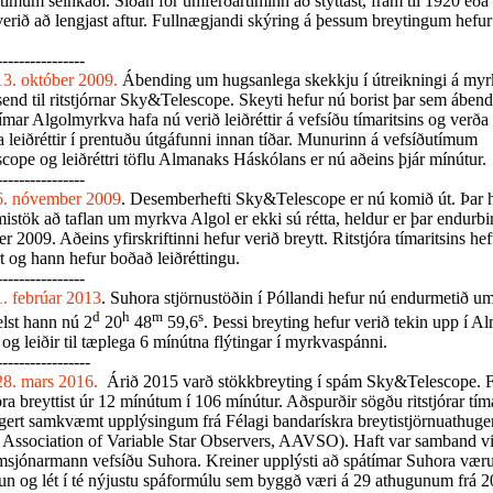
ímum seinkaði. Síðan fór umferðartíminn að styttast, fram til 1920 eða
verið að lengjast aftur. Fullnægjandi skýring á þessum breytingum hefur
----------------
13. október 2009.
Ábending um hugsanlega skekkju í útreikningi á my
send til ritstjórnar Sky&Telescope. Skeyti hefur nú borist þar sem ábend
mar Algolmyrkva hafa nú verið leiðréttir á vefsíðu tímaritsins og verða
 leiðréttir í prentuðu útgáfunni innan tíðar. Munurinn á vefsíðutímum
ope og leiðréttri töflu Almanaks Háskólans er nú aðeins þjár mínútur.
----------------
6. nóvember 2009
. Desemberhefti Sky&Telescope er nú komið út. Þar h
istök að taflan um myrkva Algol er ekki sú rétta, heldur er þar endurbir
er 2009. Aðeins yfirskriftinni hefur verið breytt. Ritstjóra tímaritsins he
rt og hann hefur boðað leiðréttingu.
----------------
1. febrúar 2013
. Suhora stjörnustöðin í Póllandi hefur nú endurmetið u
d
h
m
s
elst hann nú 2
20
48
59,6
. Þessi breyting hefur verið tekin upp í A
og leiðir til tæplega 6 mínútna flýtingar í myrkvaspánni.
-----------------
28. mars 2016.
Árið 2015 varð stökkbreyting í spám Sky&Telescope. Fr
a breyttist úr 12 mínútum í 106 mínútur. Aðspurðir sögðu ritstjórar tíma
 gert samkvæmt upplýsingum frá Félagi bandarískra breytistjörnuathug
Association of Variable Star Observers, AAVSO). Haft var samband vi
msjónarmann vefsíðu Suhora. Kreiner upplýsti að spátímar Suhora væru
n og lét í té nýjustu spáformúlu sem byggð væri á 29 athugunum frá 20