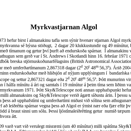
Myrkvastjarnan Algol
 hefur birst í almanakinu tafla sem sýnir hvenær stjarnan Algol myrkv
i myrkvanna sé býsna stöðugt, 2 dagar 20 klukkustundir og 49 mínútur, b
ð með tímanum og getur því þurft að endurskoða spárnar. Í almanakinu va
athugun sem gerð var í St. Andrews í Skotlandi hinn 16. febrúar 1971 og
ndbók breska stjörnuskoðunarfélagsins (British Astronomical Associat
d
t
m
s
ar með umferðartímanum 2,867318 dagar (2
20
48
56,3
). Árið 200
minn endurskoðaður með hliðsjón af nýjum upplýsingum í bandaríska t
d
t
m
s
ope og settur 2,867321 dagar eða 2
20
48
56,5
. Þótt munurinn virði
n í hálfa mínútu á ári og samtals í 19 mínútur á þeim tíma sem liðinn va
rmyrkvanum 1971. Þótt Sky&Telescope noti annan upphafspunkt hefu
illi almanaksins og Sky&Telescope verið ágætt síðustu árin. Í þessu 
ta þess að upphafstími og umferðartími miðast við sólina sem athugunar
rf að leiðrétta spárnar vegna þess að Algol er ýmist nær eða fjær eftir þv
stödd á braut sinni um sólu. Þessi ljóstímaleiðrétting getur numið tæpum
hvora átt.
 varð vart við verulegt misræmi (um 40 mínútur) milli spátíma Sky&