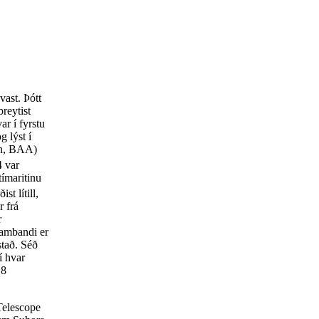
ast. Þótt
reytist
r í fyrstu
 lýst í
ion, BAA)
4 var
ímaritinu
st lítill,
r frá
r
sambandi er
stað. Séð
í hvar
 8
Telescope