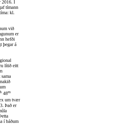
 2016. Í
gaf tímann
íma: kl.
num við
ingunum er
nn hefði
t þegar á
gional
lítið eitt
um
t sama
anakið
 um
h
m
48
vex um tvær
3. Það er
múla
Þetta
ma í báðum