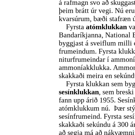
á rafmagn svo að skuggasta
þeim brátt úr vegi. Nú eru
kvarsúrum, bæði stafræn 
Fyrsta
atómklukkan
va
Bandaríkjanna, National 
byggjast á sveiflum milli
frumeindum. Fyrsta klukka
niturfrumeindar í ammoní
ammoníakklukka. Ammonía
skakkaði meira en sekúnd
Fyrsta klukkan sem byggð
sesínklukkan
, sem breski
fann upp árið 1955. Sesín
atómklukkum nú. Þær stýra
sesínfrumeind. Fyrsta ses
skakkaði sekúndu á 300 ár
að segja má að nákvæmnin 