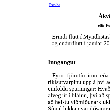
Forsíða
Ákv
eftir 
Erindi flutt í Myndlista
og endurflutt í janúar 
Inngangur
Fyrir fjörutíu árum eða 
ríkisútvarpinu upp á því 
einföldu spurningar: Hvað
alveg út í bláinn, því að 
að helstu viðmiðunarkluk
Símaklukkan var í ósamræ