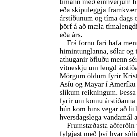
tímann með einhverjum hæ
eða skipuleggja framkvæm
árstíðunum og tíma dags o
þörf á að mæla tímalengdi
eða árs.
Frá fornu fari hafa menn
himintunglanna, sólar og 
athuganir öfluðu menn s
vitneskju um lengd árstíð
Mörgum öldum fyrir Kris
Asíu og Mayar í Ameríku 
slíkum reikningum. Þessa v
fyrir um komu árstíðanna 
hún kom hins vegar að litl
hversdagslega vandamál a
Frumstæðasta aðferðin ti
fylgjast með því hvar sól