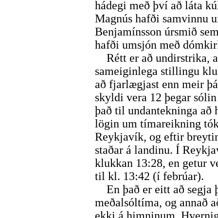
hádegi með því að láta kúl
Magnús hafði samvinnu um
Benjamínsson úrsmið sem s
hafði umsjón með dómkirk
Rétt er að undirstrika, 
sameiginlega stillingu kl
að fjarlægjast enn meir 
skyldi vera 12 þegar sólin 
það til undantekninga að 
lögin um tímareikning tóku
Reykjavík, og eftir breyt
staðar á landinu. Í Reykja
klukkan 13:28, en getur ve
til kl. 13:42 (í febrúar).
En það er eitt að segja þa
meðalsóltíma, og annað að 
ekki á himninum. Hvernig