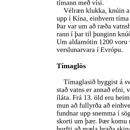
tímann með vísi.
Vélræn klukka, knúin af 
upp í Kína, einhvern tíma 
Þar var um að ræða vatns
rann í þar til þunginn knú
Um aldamótin 1200 voru va
verslunarvara í Evrópu.
Tímaglös
Tímaglasið byggist á svi
stað vatns er annað efni, 
íláta. Frá 13. öld eru hei
mun að fullyrða að einhve
fundnar upp snemma í sög
skorti um þær. Þær komu 
þurfti að mæla hraða skip