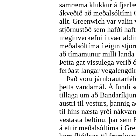
samræma klukkur á fjarlæ
ákveðið að meðalsóltími G
allt. Greenwich var valin
stjörnustöð sem hafði haf
meginverkefni í tvær aldi
meðalsóltíma í eigin stj
að tímamunur milli landa
Þetta gat vissulega verið 
ferðast langar vegalengdir 
Það voru járnbrautarfél
þetta vandamál. Á fundi s
tillaga um að Bandaríkjun
austri til vesturs, þannig
til hins næsta yrði nákvæ
vestasta beltinu, þar sem 
á eftir meðalsóltíma í Gr
kom fljótlega til framkv