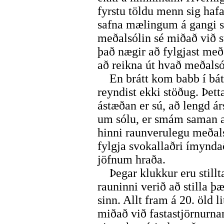
fyrstu töldu menn sig hafa
safna mælingum á gangi só
meðalsólin sé miðað við s
það nægir að fylgjast með 
að reikna út hvað meðalsól
En brátt kom babb í báti
reyndist ekki stöðug. Þet
ástæðan er sú, að lengd ár
um sólu, er smám saman að
hinni raunverulegu meðals
fylgja svokallaðri ímynda
jöfnum hraða.
Þegar klukkur eru stillta
rauninni verið að stilla þ
sinn. Allt fram á 20. öld l
miðað við fastastjörnurnar