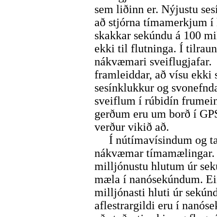
sem liðinn er. Nýjustu ses
að stjórna tímamerkjum í
skakkar sekúndu á 100 mil
ekki til flutninga. Í tilr
nákvæmari sveiflugjafar.
framleiddar, að vísu ekk
sesínklukkur og svonefnda
sveiflum í rúbidín frume
gerðum eru um borð í GPS
verður vikið að.
Í nútímavísindum og tækn
nákvæmar tímamælingar. E
milljónustu hlutum úr sek
mæla í nanósekúndum. Ei
milljónasti hluti úr sekún
aflestrargildi eru í nanó