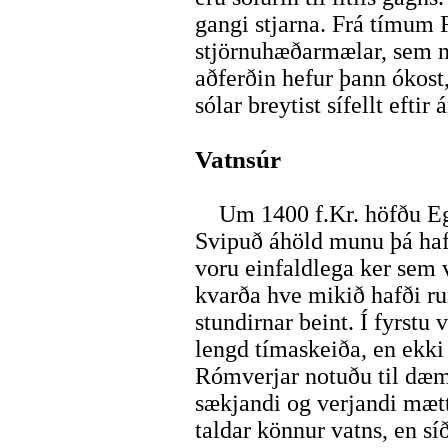
gangi stjarna. Frá tímum 
stjörnuhæðarmælar, sem no
aðferðin hefur þann ókost,
sólar breytist sífellt eftir
Vatnsúr
Um 1400 f.Kr. höfðu Egy
Svipuð áhöld munu þá hafa
voru einfaldlega ker sem v
kvarða hve mikið hafði ru
stundirnar beint. Í fyrstu
lengd tímaskeiða, en ekki 
Rómverjar notuðu til dæmi
sækjandi og verjandi mættu
taldar könnur vatns, en s