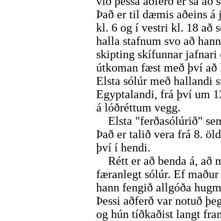
við þessa aðferð er sá að 
Það er til dæmis aðeins á 
kl. 6 og í vestri kl. 18 a
halla stafnum svo að hann
skipting skífunnar jafnar
útkoman fæst með því að 
Elsta sólúr með hallandi st
Egyptalandi, frá því um 13
á lóðréttum vegg.
Elsta "ferðasólúrið" sem 
Það er talið vera frá 8. öld
því í hendi.
Rétt er að benda á, að m
færanlegt sólúr. Ef maður
hann fengið allgóða hugm
Þessi aðferð var notuð þeg
og hún tíðkaðist langt fr