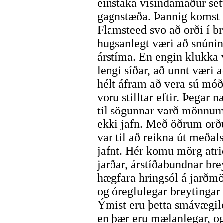
einstaka vísindamaður se
gagnstæða. Þannig komst 
Flamsteed svo að orði í br
hugsanlegt væri að snúning
árstíma. En engin klukka
lengi síðar, að unnt væri 
hélt áfram að vera sú móð
voru stilltar eftir. Þega
til sögunnar varð mönnum 
ekki jafn. Með öðrum orð
var til að reikna út meðals
jafnt. Hér komu mörg atrið
jarðar, árstíðabundnar br
hægfara hringsól á jarðm
og óreglulegar breytingar
Ýmist eru þetta smávægil
en þær eru mælanlegar, o