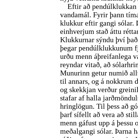
Eftir að pendúlklukkan v
vandamál. Fyrir þann tíma
klukkur eftir gangi sólar. 
einhverjum stað áttu rétta
Klukkurnar sýndu því það
þegar pendúlklukkunum f
urðu menn áþreifanlega v
reyndar vitað, að sólarhrin
Munurinn getur numið all
til annars, og á nokkrum
og skekkjan verður greinil
stafar af halla jarðmöndul
hringlögun. Til þess að g
þarf sífellt að vera að st
menn gáfust upp á þessu o
meðalgangi sólar. Þarna h