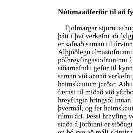
Nútímaaðferðir til að 
Fjölmargar stjörnuathug
þátt í því verkefni að fy
er safnað saman til úrvin
Alþjóðlegu tímastofnunnin
pólhreyfingastofnuninni í
síðarnefndu gefur til kyn
saman við annað verkefni,
heimskautum jarðar. Athu
færast til miðað við yfirb
hreyfingin hringsól innan
þvermál, og fer heimskau
rúmu ári. Þessi hreyfing v
staða á jörðinni er stöðugt 
en þó svo að máli skiptir