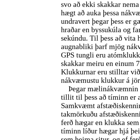
svo að ekki skakkar nema
hægt að auka þessa nákvæm
undravert þegar þess er g
hraðar en byssukúla og fa
sekúndu. Til þess að vita 
augnabliki þarf mjög nák
GPS tungli eru atómklukk
skakkar meiru en einum 7
Klukkurnar eru stilltar v
nákvæmustu klukkur á jör
Þegar mælinákvæmnin er 
tillit til þess að tíminn e
Samkvæmt afstæðiskenning
takmörkuðu afstæðiskenni
ferð hægar en klukka sem
tíminn líður hægar hjá þe
sem heima situr, og ef fer