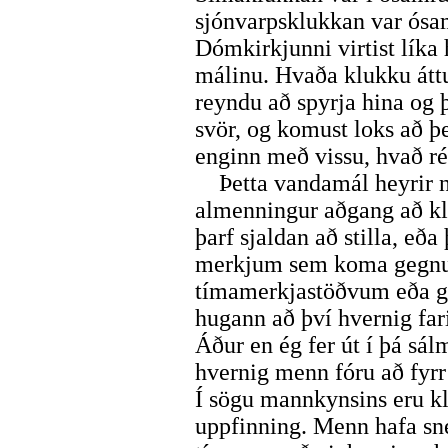
sjónvarpsklukkan var ós
Dómkirkjunni virtist líka 
málinu. Hvaða klukku áttu
reyndu að spyrja hina og 
svör, og komust loks að þe
enginn með vissu, hvað ré
Þetta vandamál heyrir nú 
almenningur aðgang að kl
þarf sjaldan að stilla, eða 
merkjum sem koma gegnum
tímamerkjastöðvum eða ge
hugann að því hvernig fari
Áður en ég fer út í þá sálm
hvernig menn fóru að fyrr
Í sögu mannkynsins eru kl
uppfinning. Menn hafa sn