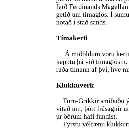
ferð Ferdinands Magellan
getið um tímaglös. Í sum
notað í stað sands.
Tímakerti
Á miðöldum voru kerti n
kepptu þá við tímaglösin. 
ráða tímann af því, hve mi
Klukkuverk
Forn-Grikkir smíðuðu ými
vitað um, þótt frásagnir u
úr öðrum hafi fundist.
Fyrstu vélrænu klukkurn