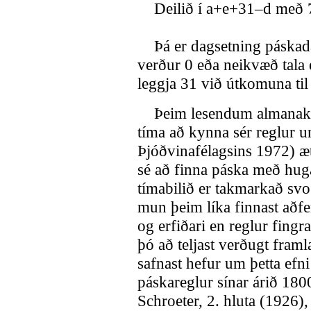
Deilið í a+e+31–d með 7 
Þá er dagsetning páskada
verður 0 eða neikvæð tala 
leggja 31 við útkomuna til
Þeim lesendum almanaksi
tíma að kynna sér reglur 
Þjóðvinafélagsins 1972) æt
sé að finna páska með huga
tímabilið er takmarkað svo
mun þeim líka finnast aðfe
og erfiðari en reglur fingr
þó að teljast verðugt fra
safnast hefur um þetta efni 
páskareglur sínar árið 1800
Schroeter, 2. hluta (1926)