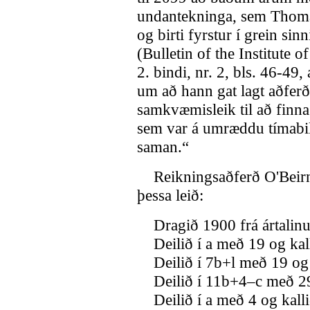
undantekninga, sem Thoma
og birti fyrstur í grein sin
(Bulletin of the Institute 
2. bindi, nr. 2, bls. 46-49
um að hann gat lagt aðfer
samkvæmisleik til að finn
sem var á umræddu tímabi
saman.“
Reikningsaðferð O'Beirnes
þessa leið:
Dragið 1900 frá ártalinu
Deilið í a með 19 og kall
Deilið í 7b+l með 19 og k
Deilið í 11b+4–c með 29 
Deilið í a með 4 og kallið