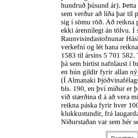
hundruð þúsund ár). Þetta 
sem verður að líða þar til
sig í sömu röð. Að reikna p
ekki árennilegt án tölvu. 
Raunvísindastofnunar Hás
verkefni og lét hana reikn
1583 til ársins 5 701 582.
þá sem birtist nafnlaust í 
en hún gildir fyrir allan n
(Í Almanaki Þjóðvinafélag
bls. 190, en því miður er þ
við stærðina d á að vera m
reikna páska fyrir hver 100
klukkustundir, frá laugar
Niðurstaðan var sem hér se
Dagsetning