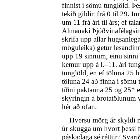
finnist í sömu tunglöld. Þe
tekið gildin frá 0 til 29. 
um 11 frá ári til árs; ef tal
Almanaki Þjóðvinafélagsin
skrifa upp allar hugsanlega
möguleika) getur lesandin
upp 19 sinnum, einu sinni 
kemur upp á l.–11. ári tung
tunglöld, en ef töluna 25 b
töluna 24 að finna í sömu 
tíðni paktanna 25 og 25* e
skýringin á brotatölunum v
hér að ofan.
Hversu mörg ár skyldi nú
úr skugga um hvort þessi f
páskadaga sé réttur? Svari