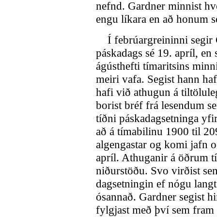
nefnd. Gardner minnist hve
engu líkara en að honum s
Í febrúargreininni segir 
páskadags sé 19. apríl, en 
ágústhefti tímaritsins minni
meiri vafa. Segist hann haf
hafi við athugun á tiltölul
borist bréf frá lesendum se
tíðni páskadagsetninga yfi
að á tímabilinu 1900 til 2
algengastar og komi jafn of
apríl. Athuganir á öðrum t
niðurstöðu. Svo virðist se
dagsetningin ef nógu langt
ósannað. Gardner segist h
fylgjast með því sem fram