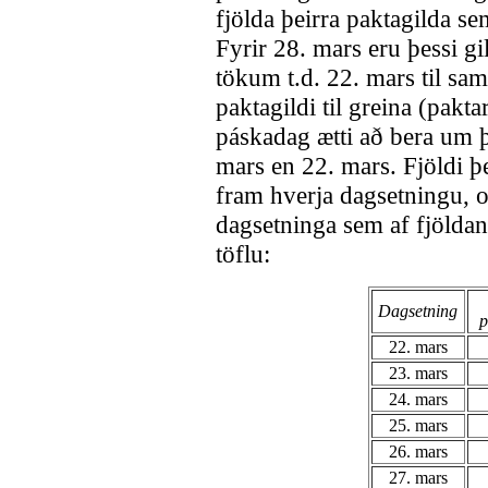
fjölda þeirra paktagilda s
Fyrir 28. mars eru þessi gil
tökum t.d. 22. mars til sa
paktagildi til greina (pakta
páskadag ætti að bera um þ
mars en 22. mars. Fjöldi þ
fram hverja dagsetningu, o
dagsetninga sem af fjöldan
töflu:
Dagsetning
p
22. mars
23. mars
24. mars
25. mars
26. mars
27. mars