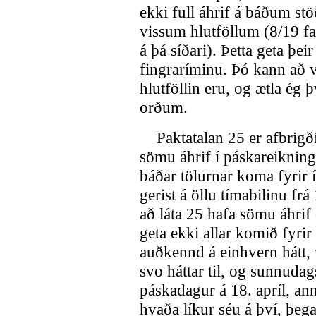
ekki full áhrif á báðum stö
vissum hlutföllum (8/19 fa
á þá síðari). Þetta geta þei
fingraríminu. Þó kann að v
hlutföllin eru, og ætla ég
orðum.
Paktatalan 25 er afbrigðil
sömu áhrif í páskareikning
báðar tölurnar koma fyrir í
gerist á öllu tímabilinu fr
að láta 25 hafa sömu áhrif 
geta ekki allar komið fyrir
auðkennd á einhvern hátt,
svo háttar til, og sunnudag
páskadagur á 18. apríl, ann
hvaða líkur séu á því, þega