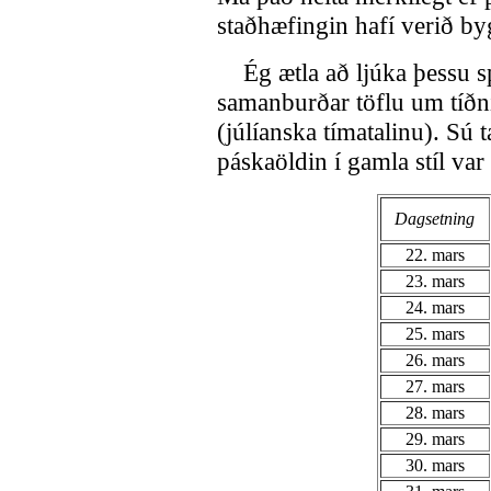
staðhæfingin hafí verið b
Ég ætla að ljúka þessu spj
samanburðar töflu um tíðni
(júlíanska tímatalinu). Sú 
páskaöldin í gamla stíl var
Dagsetning
22. mars
23. mars
24. mars
25. mars
26. mars
27. mars
28. mars
29. mars
30. mars