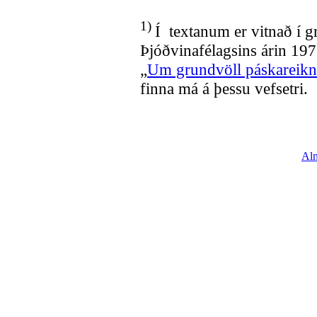
1)
Í textanum er vitnað í g
Þjóðvinafélagsins árin 197
„
Um grundvöll páskareikn
finna má á þessu vefsetri.
Al