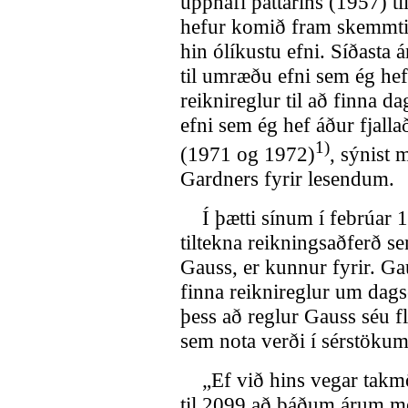
upphafi þáttarins (1957) t
hefur komið fram skemmtil
hin ólíkustu efni. Síðasta ár
til umræðu efni sem ég hef
reiknireglur til að finna d
efni sem ég hef áður fjall
1)
(1971 og 1972)
, sýnist 
Gardners fyrir lesendum.
Í þætti sínum í febrúar 1
tiltekna reikningsaðferð s
Gauss, er kunnur fyrir. Gau
finna reiknireglur um dag
þess að reglur Gauss séu f
sem nota verði í sérstökum
„Ef við hins vegar takmö
til 2099 að báðum árum með