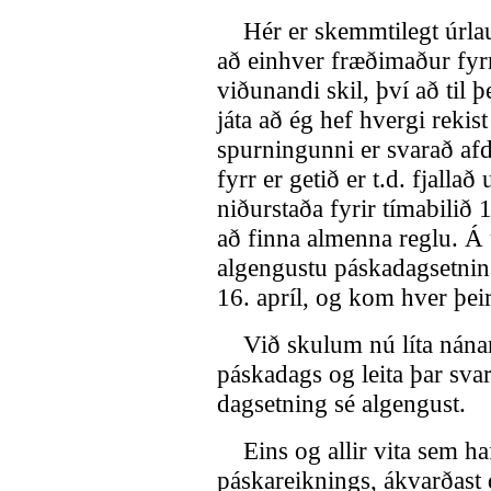
Hér er skemmtilegt úrlaus
að einhver fræðimaður fyrr
viðunandi skil, því að til 
játa að ég hef hvergi rekis
spurningunni er svarað afd
fyrr er getið er t.d. fjall
niðurstaða fyrir tímabilið 
að finna almenna reglu. Á
algengustu páskadagsetning
16. apríl, og kom hver þei
Við skulum nú líta nánar
páskadags og leita þar sv
dagsetning sé algengust.
Eins og allir vita sem ha
páskareiknings, ákvarðast 