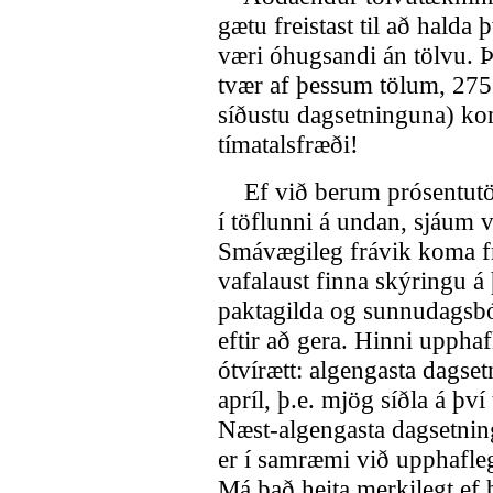
gætu freistast til að halda
væri óhugsandi án tölvu. Þ
tvær af þessum tölum, 275
síðustu dagsetninguna) k
tímatalsfræði!
Ef við berum prósentutöl
í töflunni á undan, sjáum v
Smávægileg frávik koma f
vafalaust finna skýringu á
paktagilda og sunnudagsbó
eftir að gera. Hinni upph
ótvírætt: algengasta dagset
apríl, þ.e. mjög síðla á því
Næst-algengasta dagsetning
er í samræmi við upphafle
Má það heita merkilegt ef þ