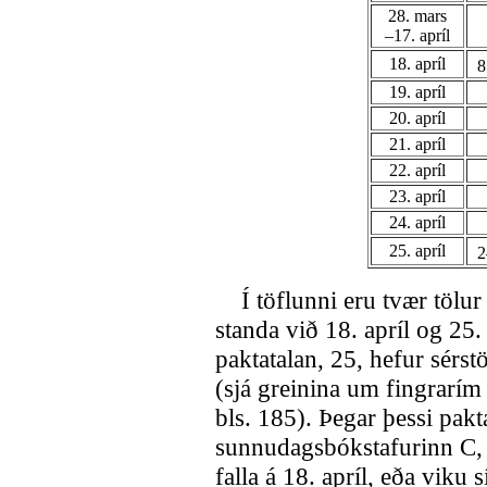
28. mars
–17. apríl
18. apríl
19. apríl
20. apríl
21. apríl
22. apríl
23. apríl
24. apríl
25. apríl
2
Í töflunni eru tvær tölur 
standa við 18. apríl og 25. 
paktatalan, 25, hefur sérst
(sjá greinina um fingrarím
bls. 185). Þegar þessi pak
sunnudagsbókstafurinn C, 
falla á 18. apríl, eða viku 