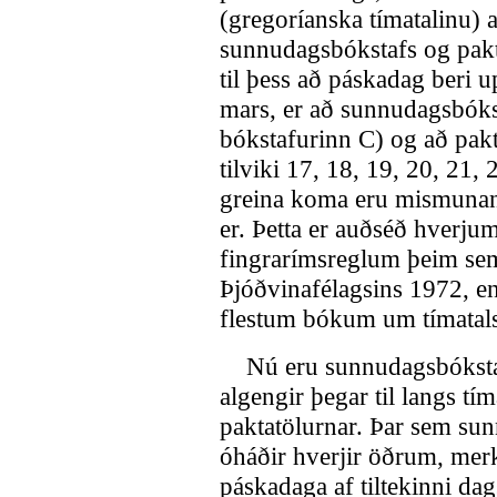
(gregoríanska tímatalinu) a
sunnudagsbókstafs og pakt
til þess að páskadag beri u
mars, er að sunnudagsbóksta
bókstafurinn C) og að paktar
tilviki 17, 18, 19, 20, 21, 
greina koma eru mismunand
er. Þetta er auðséð hverju
fingrarímsreglum þeim sem
Þjóðvinafélagsins 1972, e
flestum bókum um tímatals
Nú eru sunnudagsbókstafi
algengir þegar til langs tí
paktatölurnar. Þar sem sun
óháðir hverjir öðrum, merki
páskadaga af tiltekinni dags