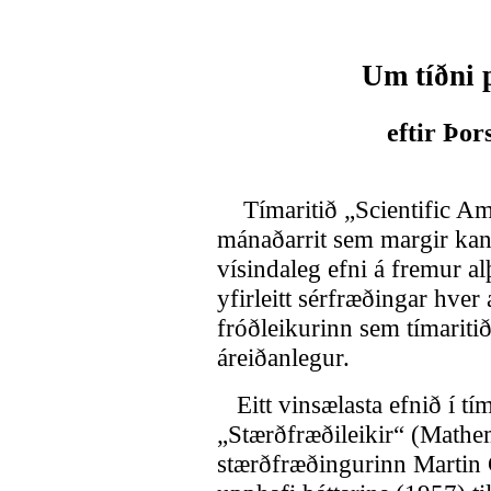
Um tíðni 
eftir Þo
Tímaritið „Scientific Ame
mánaðarrit sem margir kann
vísindaleg efni á fremur a
yfirleitt sérfræðingar hver
fróðleikurinn sem tímaritið
áreiðanlegur.
Eitt vinsælasta efnið í tí
„Stærðfræðileikir“ (Mathem
stærðfræðingurinn Martin