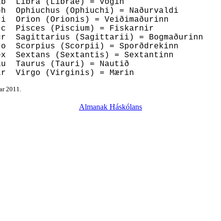
ib Libra (Librae) = Vogin
ph Ophiuchus (Ophiuchi) = Naðurvaldi
ri Orion (Orionis) = Veiðimaðurinn
sc Pisces (Piscium) = Fiskarnir
gr Sagittarius (Sagittarii) = Bogmaðurinn
co Scorpius (Scorpii) = Sporðdrekinn
ex Sextans (Sextantis) = Sextantinn
au Taurus (Tauri) = Nautið
ir Virgo (Virginis) = Mærin
úar 2011.
Almanak Háskólans