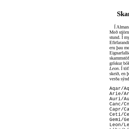
Ska
Í Almanaki
Með stjörn
stund. Í m
Efirfarandi
eru þau me
Eignarfall
skammstöfu
grískur bók
Leon
. Í t
skeið, en 
verða sýnd
Aqar/A
Arie/A
Auri/A
Canc/C
Capr/C
Ceti/C
Gemi/G
Leon/L