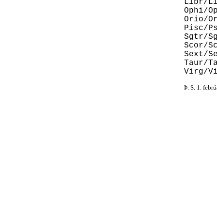
Libr/L
Ophi/O
Orio/O
Pisc/P
Sgtr/S
Scor/S
Sext/S
Taur/T
Virg/V
Þ. S. 1. febr