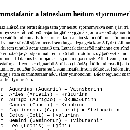
mmstafanir á latneskum heitum stjörnumer
 Háskólans birtist árlega tafla yfir helstu stjörnumyrkva sem sjást frá
umyrkva er átt við það þegar tunglið skyggir á stjörnu svo að stjarnan 
yrkvatöflunni koma fyrir skammstafanir á latneskum nöfnum stjörnumm
 listi nær yfir öll stjörnumerki sem hugsanlega geta komið fyrir í töflun
rki sem tunglið getur gengið um. Latnesk eignarföll nafnanna eru sýnd 
ið er notað þegar stjörnunafn eru ritað fullum stöfum, og það sést stund
ninni. Til dæmis heitir bjartasta stjarnan í ljónsmerki Alfa Leonis, þar 
stafur, en Leonis er eignarfallið af Leo (Ljónið). Í töflunni myndi þetta
öflunni eru notaðar fjögurra stafa skammstafanir sem tíðkuðust í stjörnuf
þriggja stafa skammstafanir náðu síðar yfirhöndinni. Báðar tegundir sk
ar hér fyrir neðan.
qr Aquarius (Aquarii) = Vatnsberinn
ri Aries (Arietis) = Hrúturinn
ur Auriga (Aurigae) = Ökumaðurinn
nc Cancer (Cancri) = Krabbinn
ap Capricornus (Capricorni) = Steingeitin
et Cetus (Ceti) = Hvalurinn
em Gemini (Geminorum) = Tvíburarnir
eo Leo (Leonis) = Ljónið