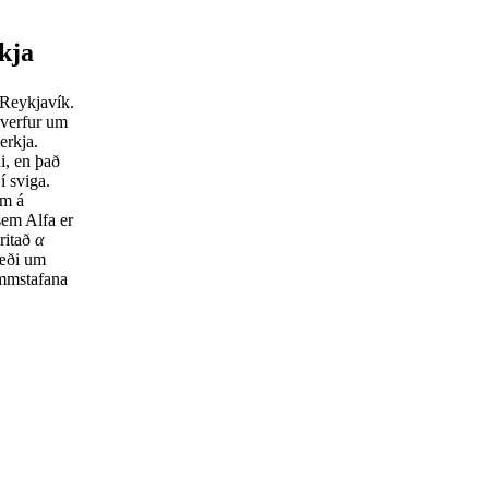
kja
 Reykjavík.
hverfur um
erkja.
ni, en það
í sviga.
um á
sem Alfa er
 ritað
α
ræði um
ammstafana