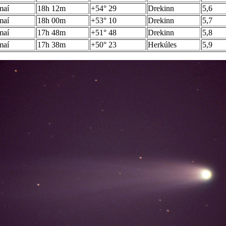
maí
18h 12m
+54° 29
Drekinn
5,6
maí
18h 00m
+53° 10
Drekinn
5,7
maí
17h 48m
+51° 48
Drekinn
5,8
maí
17h 38m
+50° 23
Herkúles
5,9