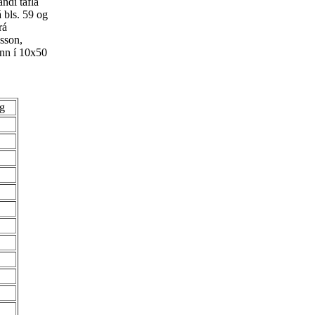
andi tafla
 bls. 59 og
rá
nsson,
ann í 10x50
ig