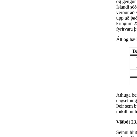
og gengur 
Íslandi sé
verður að s
upp að það
kringum 25
fyrirvara þ
Átt og hæð
Da
Athuga ber
dagsetning
Þeir sem b
mikill mill
Viðbót 23.
Seinni hlut