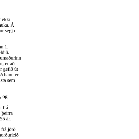
r ekki
nauka. Á
ur segja
nn 1.
ldið.
líumaðurinn
i, er að
 gefið út
ið hann er
asta sem
, og
a frá
 þeirra
155 ár.
frá jörð
norðurleið