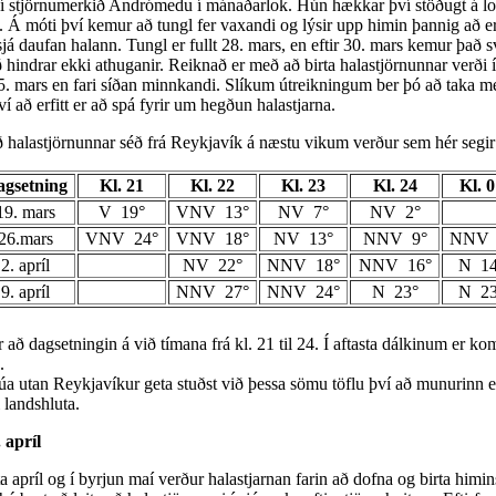
í stjörnumerkið Andrómedu í mánaðarlok. Hún hækkar því stöðugt á lof
ð. Á móti því kemur að tungl fer vaxandi og lýsir upp himin þannig að e
já daufan halann. Tungl er fullt 28. mars, en eftir 30. mars kemur það s
 hindrar ekki athuganir. Reiknað er með að birta halastjörnunnar verði 
. mars en fari síðan minnkandi. Slíkum útreikningum ber þó að taka m
ví að erfitt er að spá fyrir um hegðun halastjarna.
 halastjörnunnar séð frá Reykjavík á næstu vikum verður sem hér segir
gsetning
Kl. 21
Kl. 22
Kl. 23
Kl. 24
Kl. 
19. mars
V 19°
VNV 13°
NV 7°
NV 2°
26.mars
VNV 24°
VNV 18°
NV 13°
NNV 9°
NNV 
2. apríl
NV 22°
NNV 18°
NNV 16°
N 14
9. apríl
NNV 27°
NNV 24°
N 23°
N 23
 að dagsetningin á við tímana frá kl. 21 til 24. Í aftasta dálkinum er ko
.
úa utan Reykjavíkur geta stuðst við þessa sömu töflu því að munurinn e
i landshluta.
 apríl
a apríl og í byrjun maí verður halastjarnan farin að dofna og birta himin