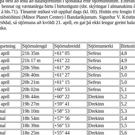
þá best að leita að halastjörnunni í sjónauka eftir stjörnuhnitum. Eftirfar
u hennar og væntanlega birtu í birtustigum (sbr. skýringar í almanakinu á
 á bls.71). Tímarnir miðast við upphaf dags (kl. 00). Hnitin eru fengin f
amiðstöðinni (Minor Planet Center) í Bandaríkjunum. Sigurður V. Kristi
iðdal, sá stjörnuna að kvöldi 21. apríl, en gat þá ekki lengur greint hal
uka.
gsetning
Stjörnulengd
Stjörnubreidd
Stjörnumerki
Birtust
 apríl
21h 35m
+61° 05
Sefeus
4,8
 apríl
21h 17 m
+61° 22
Sefeus
4,9
 apríl
20h 59m
+61° 29
Sefeus
4,9
 apríl
20h 40m
+61° 27
Sefeus
5,0
 apríl
20h 21m
+61° 15
Sefeus
5,0
 apríl
20h 02m
+60° 53
Sefeus
5,1
 apríl
19h 44m
+60° 22
Drekinn
5,2
 apríl
19h 27m
+59° 41
Drekinn
5,2
maí
19h 10m
+58° 53
Drekinn
5,3
maí
18h 54m
+57° 56
Drekinn
5,4
maí
18h 39m
+56° 53
Drekinn
5,5
maí
18n 25m
+55° 44
Drekinn
5,6