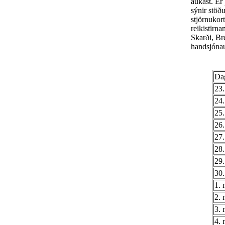
aukast. Er 
sýnir stöð
stjörnukort
reikistirn
Skarði, Bre
handsjóna
Da
23.
24.
25.
26.
27.
28.
29.
30.
1. 
2. 
3. 
4. 