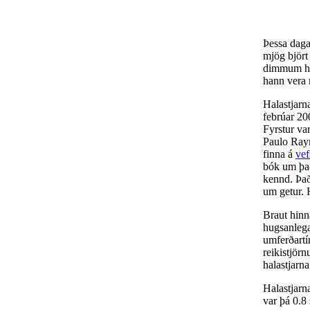
Þessa daga
mjög björt
dimmum him
hann vera 
Halastjarn
febrúar 2
Fyrstur va
Paulo Raym
finna á
ve
bók um það
kennd. Það
um getur. 
Braut hinn
hugsanlega
umferðartí
reikistjör
halastjarna
Halastjarn
var þá 0.8