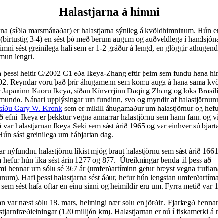
Halastjarna á himni
na (síðla marsmánaðar) er halastjarna sýnileg á kvöldhimninum. Hún e
 (birtustig 3-4) en sést þó með berum augum og auðveldlega í handsjó
ni sést greinilega hali sem er 1-2 gráður á lengd, en glöggir athugend
mun lengri.
a þessi heitir C/2002 C1 eða Ikeya-Zhang eftir þeim sem fundu hana hi
002. Reyndar voru það þrír áhugamenn sem komu auga á hana sama kvö
r Japaninn Kaoru Ikeya, síðan Kínverjinn Daqing Zhang og loks Brasi
undo. Nánari upplýsingar um fundinn, svo og myndir af halastjörnunn
fsíðu Gary W. Kronk
sem er mikill áhugamaður um halastjörnur og hefur
 efni. Ikeya er þekktur vegna annarrar halastjörnu sem hann fann og v
 var halastjarnan Ikeya-Seki sem sást árið 1965 og var einhver sú bjart
Hún sást greinilega um hábjartan dag.
ar nýfundnu halastjörnu líkist mjög braut halastjörnu sem sást árið 1661
 hefur hún líka sést árin 1277 og 877. Útreikningar benda til þess að
mi hennar um sólu sé 367 ár (umferðartíminn getur breyst vegna truflan
nunum). Hafi þessi halastjarna sést áður, hefur hún lengstan umferðartíma
 sem sést hafa oftar en einu sinni og heimildir eru um. Fyrra metið var 
an var næst sólu 18. mars, helmingi nær sólu en jörðin. Fjarlægð hennar 
 stjarnfræðieiningar (120 milljón km). Halastjarnan er nú í fiskamerki á 