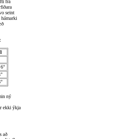
ti frá
rfiðara
vo seint
í hámarki
eð
:
01
6°
°
°
min ný
r ekki ýkja
s að