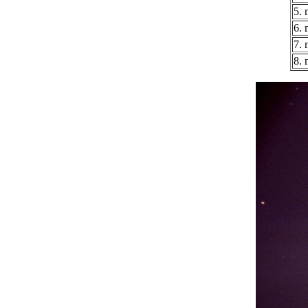
5. 
6. 
7. 
8. 